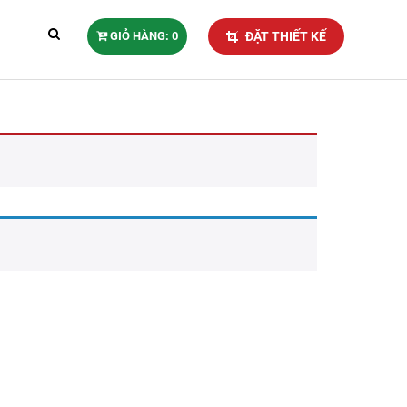
GIỎ HÀNG: 0
ĐẶT THIẾT KẾ