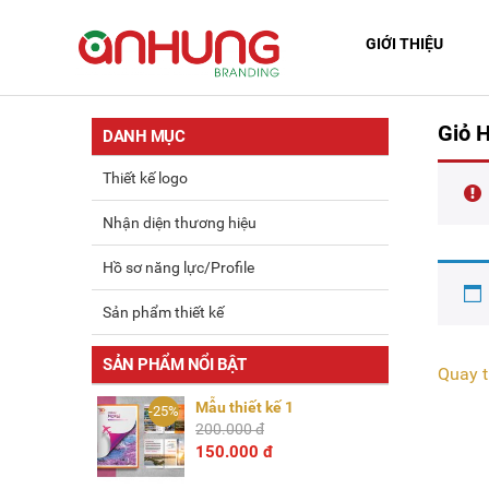
GIỚI THIỆU
Giỏ 
DANH MỤC
Thiết kế logo
Nhận diện thương hiệu
Hồ sơ năng lực/Profile
Sản phẩm thiết kế
SẢN PHẨM NỔI BẬT
Quay t
Mẫu thiết kế 1
-25%
200.000 đ
150.000 đ