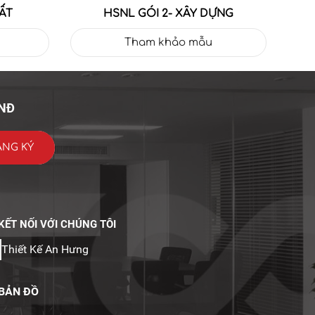
ẤT
HSNL GÓI 2- XÂY DỰNG
Tham khảo mẫu
VNĐ
KẾT NỐI VỚI CHÚNG TÔI
Thiết Kế An Hưng
BẢN ĐỒ