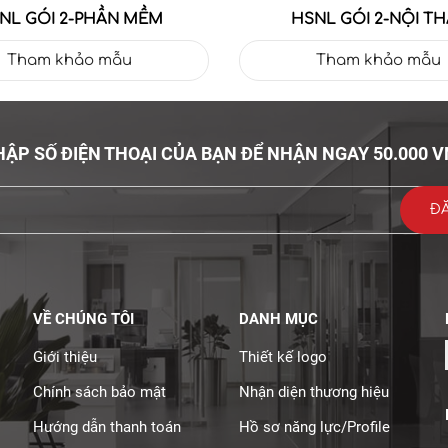
NL GÓI 2-PHẦN MỀM
HSNL GÓI 2-NỘI TH
Tham khảo mẫu
Tham khảo mẫu
ẬP SỐ ĐIỆN THOẠI CỦA BẠN ĐỂ NHẬN NGAY 50.000 
VỀ CHÚNG TÔI
DANH MỤC
Giới thiệu
Thiết kế logo
Chính sách bảo mật
Nhận diện thương hiệu
Hướng dẫn thanh toán
Hồ sơ năng lực/Profile