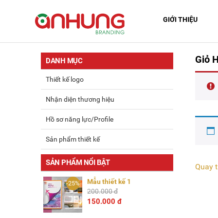
GIỚI THIỆU
Giỏ 
DANH MỤC
Thiết kế logo
Nhận diện thương hiệu
Hồ sơ năng lực/Profile
Sản phẩm thiết kế
SẢN PHẨM NỔI BẬT
Quay t
Mẫu thiết kế 1
-25%
200.000 đ
150.000 đ