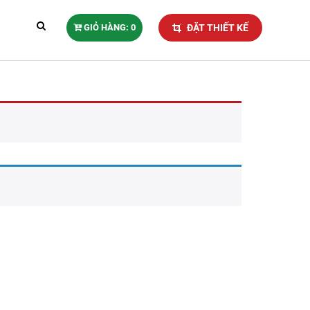
GIỎ HÀNG: 0
ĐẶT THIẾT KẾ