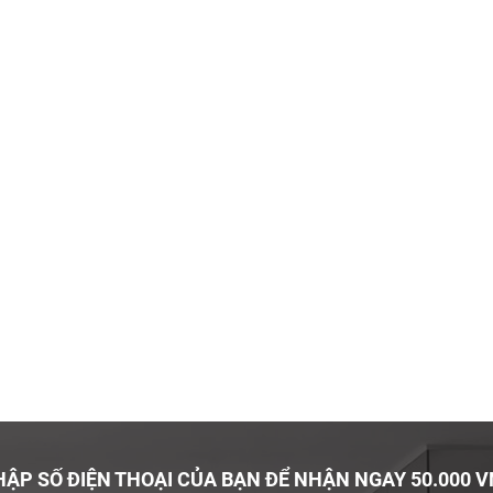
ẬP SỐ ĐIỆN THOẠI CỦA BẠN ĐỂ NHẬN NGAY 50.000 