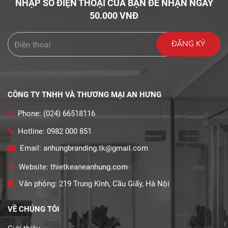
NHẬP SỐ ĐIỆN THOẠI CỦA BẠN ĐỂ NHẬN NGAY
50.000 VNĐ
CÔNG TY TNHH VÀ THƯƠNG MẠI AN HƯNG
Phone: (024) 66518116
Hotline: 0982 000 851
Email: anhungbranding.tk@gmail.com
Website: thietkeaneanhung.com
Văn phòng: 219 Trung Kính, Cầu Giấy, Hà Nội
VỀ CHÚNG TÔI